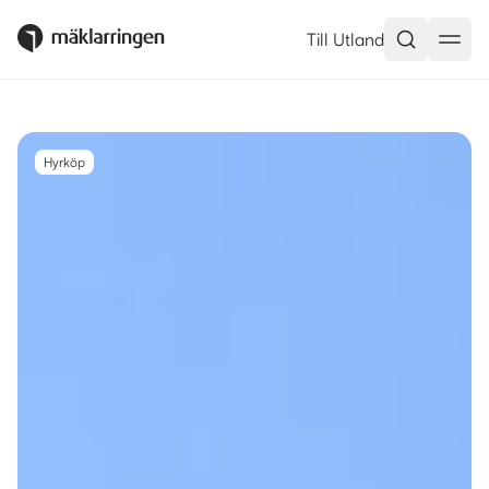
Bågvägen 1C, Ekerö – Mäklarri
Till Utland
Hyrköp