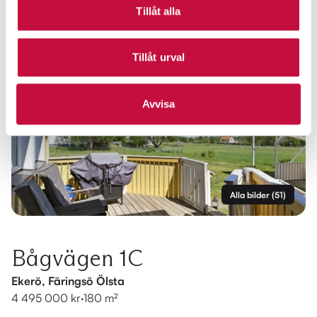
Tillåt alla
Tillåt urval
Avvisa
Alla bilder
(
51
)
Bågvägen 1C
Ekerö, Färingsö Ölsta
4 495 000 kr
·
180 m²