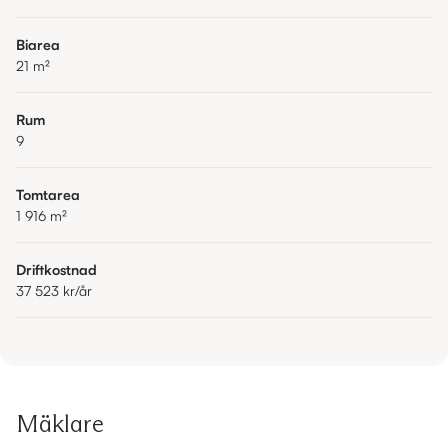
Biarea
21
m²
Rum
9
Tomtarea
1 916
m²
Driftkostnad
37 523 kr
/år
Mäklare