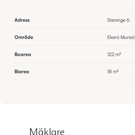
Adress
Steninge 6
Område
Ekerö Munsö
Boarea
122
m²
Biarea
18
m²
Mäklare