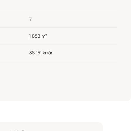
7
1 858
m²
38 151 kr
/år