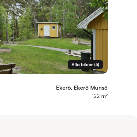
Alla bilder
(
5
)
Ekerö, Ekerö Munsö
122 m²