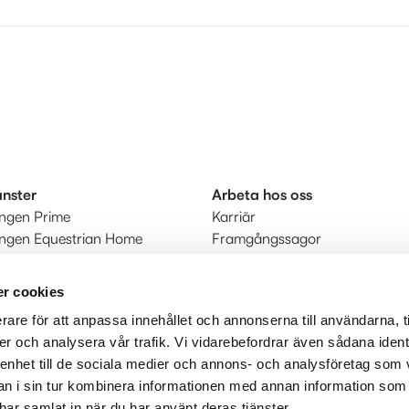
änster
Arbeta hos oss
ingen Prime
Karriär
ingen Equestrian Home
Framgångssagor
r
kt
r cookies
rare för att anpassa innehållet och annonserna till användarna, t
judanden
er och analysera vår trafik. Vi vidarebefordrar även sådana ident
 enhet till de sociala medier och annons- och analysföretag som 
 i sin tur kombinera informationen med annan information som
e har samlat in när du har använt deras tjänster.