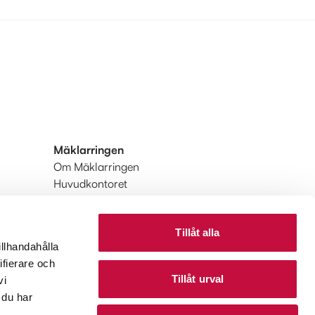
Mäklarringen
Om Mäklarringen
Huvudkontoret
Integritetspolicy
Användarvillkor
Tillåt alla
Upptäck Mäklarringen
illhandahålla
Upptäck Mäklarringen Utland
ifierare och
Tillåt urval
vi
 du har