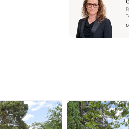
C
R
T
M