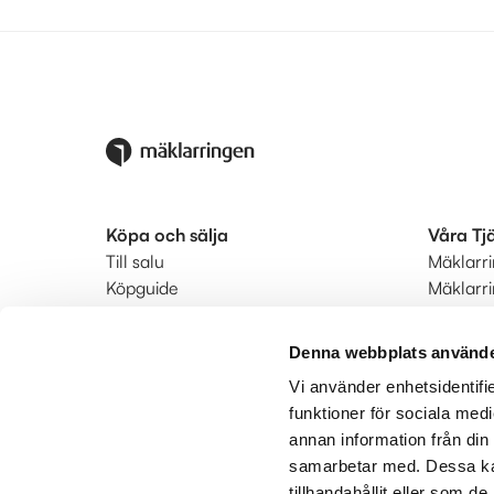
Köpa och sälja
Våra Tj
Till salu
Mäklarr
Köpguide
Mäklarr
Säljguide
Startkla
Ditt bostadsvärde
Ringmär
Denna webbplats använde
Värdera din bostad
Status
Vi använder enhetsidentifie
Bodil hyrköp
Kunderb
funktioner för sociala medi
Hitta mäklare
annan information från din
Utland
samarbetar med. Dessa kan
tillhandahållit eller som d