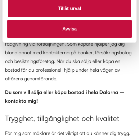
bostadsrätter i hela Dalarna och erbjuder dig ett
Tillåt urval
heltäckande koncept. Välkommen till Mäklarringen!
Som säljare hjälper jag dig med värdering, annonsering,
Avvisa
stylingtips, professionell fotografering, budgivning och
rådgivning vid försäljningen. Som köpare hjälper jag dig
bland annat med kontakterna på banker, försäkringsbolag
och besiktningsföretag. När du ska sälja eller köpa en
bostad får du professionell hjälp under hela vägen av
affärens genomförande.
Du som vill sälja eller köpa bostad i hela Dalarna –
kontakta mig!
Trygghet, tillgänglighet och kvalitet
För mig som mäklare är det viktigt att du känner dig trygg.