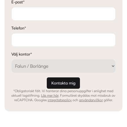
E-post
*
Telefon
*
Välj kontor
*
Kontakta mig
*Obligatoriskt fält. Vi hanterar dina personuppgifter i enlighet med
aktuell lagstiftning.
Läs mer här
.
Formuläret skyddas mot missbruk av
reCAPTCHA. Googles
integritetspolicy
och
användarvillkor
gäller.