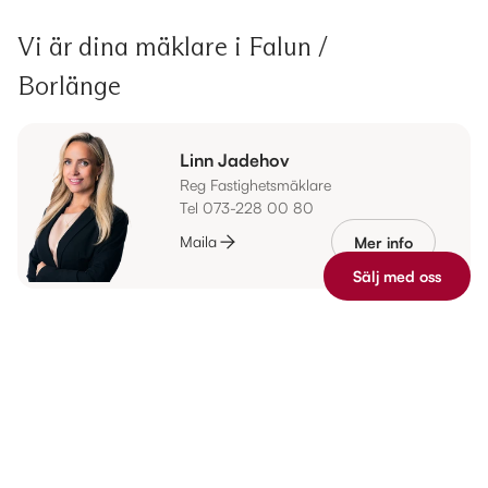
Vi är dina mäklare i Falun /
Borlänge
Linn Jadehov
Reg Fastighetsmäklare
Tel 073-228 00 80
Sälj med oss
Maila
Mer info
Fri värdering
Våra lokalområden i Falun / Borlänge