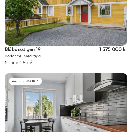
Blåbärsstigen 19
1 575 000 kr
Borlänge, Medväga
5 rum
·
108 m²
Visning 18/8 18:15