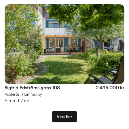
Sigfrid Edströms gata 108
2 495 000 kr
Västerås, Hammarby
5 rum
·
117 m²
Visa fler