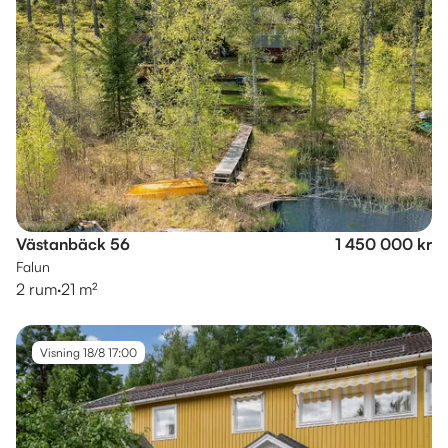
Västanbäck 56
1 450 000 kr
Falun
2 rum
·
21 m²
Visning 18/8 17:00