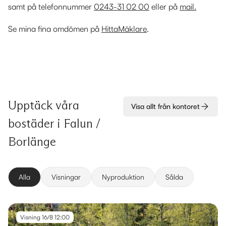
samt på telefonnummer
0243-31 02 00
eller på
mail.
Se mina fina omdömen på
HittaMäklare
.
Upptäck våra
Visa allt från kontoret
bostäder i
Falun /
Borlänge
Alla
Visningar
Nyproduktion
Sålda
Visning 16/8 12:00