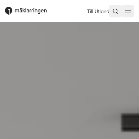
lokala mäklare
Fastighetsmäklare i Falun/Borlän
Till Utland