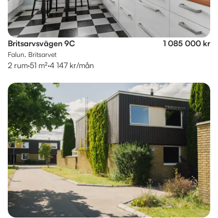
Britsarvsvägen 9C
1 085 000 kr
Falun, Britsarvet
2 rum
·
51 m²
·
4 147 kr/mån