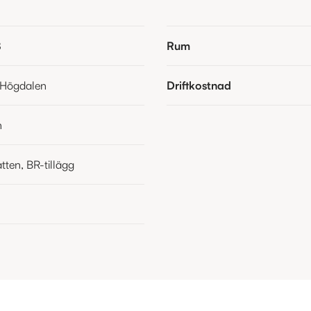
8
Rum
 Högdalen
Driftkostnad
n
tten, BR-tillägg