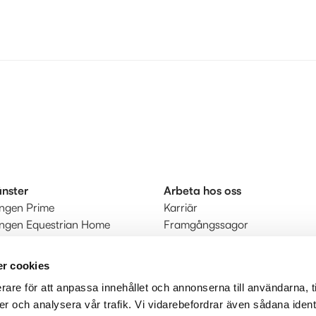
änster
Arbeta hos oss
ingen Prime
Karriär
ingen Equestrian Home
Framgångssagor
r
kt
r cookies
rare för att anpassa innehållet och annonserna till användarna, t
judanden
er och analysera vår trafik. Vi vidarebefordrar även sådana ident