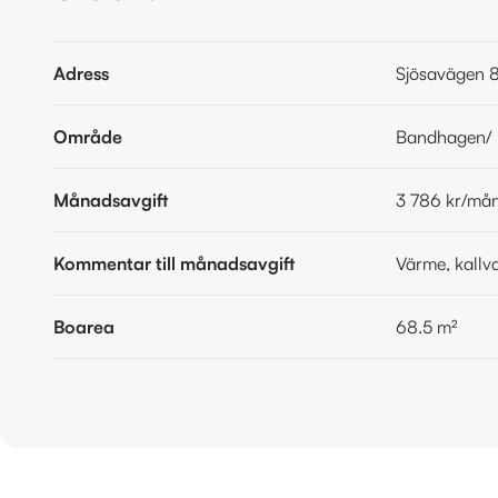
Adress
Sjösavägen 
Område
Bandhagen/
Månadsavgift
3 786 kr
/må
Kommentar till månadsavgift
Värme, kallva
Boarea
68.5
m²