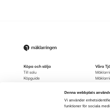
Köpa och sälja
Våra Tj
Till salu
Mäklarr
Köpguide
Mäklarr
Säljguide
Startkla
Ditt bostadsvärde
Ringmär
Denna webbplats använde
Värdera din bostad
Status
Vi använder enhetsidentifie
Bodil hyrköp
Kunderb
funktioner för sociala medi
Hitta mäklare