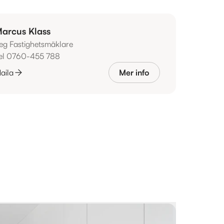
arcus Klass
eg Fastighetsmäklare
el 0760-455 788
aila
Mer info