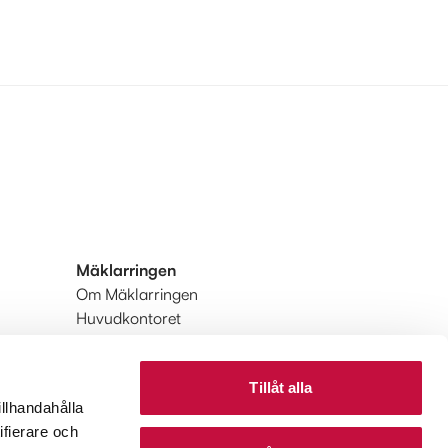
Mäklarringen
Om Mäklarringen
Huvudkontoret
Integritetspolicy
Användarvillkor
Tillåt alla
Upptäck Mäklarringen
illhandahålla
Upptäck Mäklarringen Utland
ifierare och