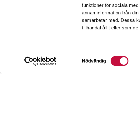
funktioner för sociala medi
E-post
*
annan information från din
samarbetar med. Dessa kan
tillhandahållit eller som d
*Obligatoriskt fält. Vi han
Samtyckesval
Nödvändig
Mina bostäder