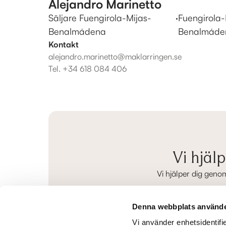
Alejandro Marinetto
Säljare Fuengirola-Mijas-
·
Fuengirola-
Benalmádena
Benalmáde
Kontakt
alejandro.marinetto@maklarringen.se
Tel.
+34 618 084 406
Vi hjäl
Vi hjälper dig geno
Förnamn
*
Denna webbplats använde
Vi använder enhetsidentifie