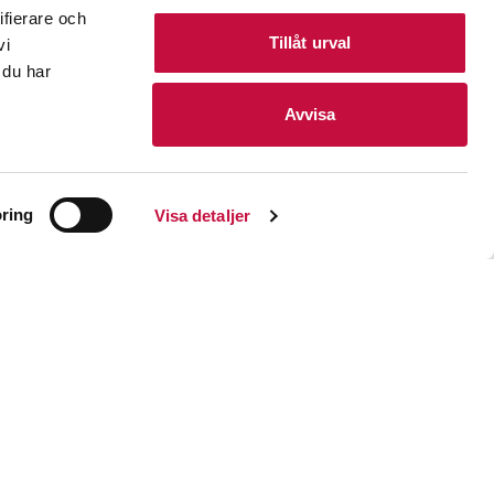
ifierare och
Tillåt urval
vi
 du har
Avvisa
 skyddas mot missbruk av
ring
Visa detaljer