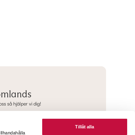
tomlands
s så hjälper vi dig!
Tillåt alla
illhandahålla