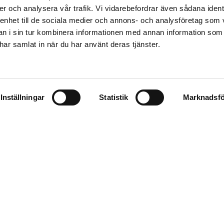
er och analysera vår trafik. Vi vidarebefordrar även sådana ident
Telefon
*
Välj kontor
*
 enhet till de sociala medier och annons- och analysföretag som 
 i sin tur kombinera informationen med annan information som
e har samlat in när du har använt deras tjänster.
Kontakta mig
terar dina personuppgifter i enlighet med aktuell lagstiftning.
Läs mer här
.
Formuläret
reCAPTCHA. Googles
integritetspolicy
och
användarvillkor
gäller.
Inställningar
Statistik
Marknadsfö