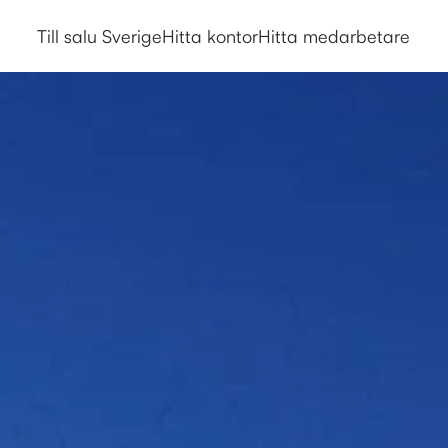
Alejandro Marinetto - Mäklarrin
Till salu Sverige
Hitta kontor
Hitta medarbetare