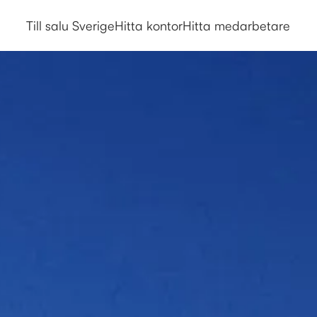
David Göransson - Mäklarringe
Till salu Sverige
Hitta kontor
Hitta medarbetare