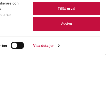
ifierare och
Tillåt urval
vi
 du har
Avvisa
ring
Visa detaljer
 skyddas mot missbruk av