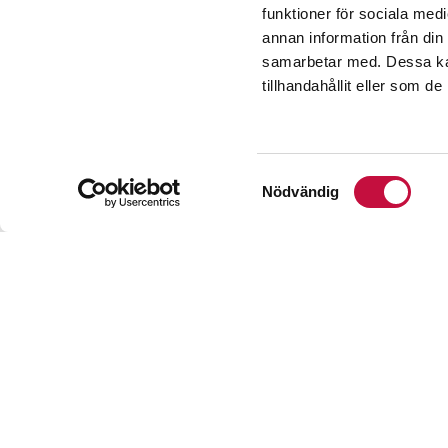
funktioner för sociala medi
annan information från din
samarbetar med. Dessa kan
E-post
*
tillhandahållit eller som d
Samtyckesval
Nödvändig
*Obligatoriskt fält. Vi han
Mina bostäder