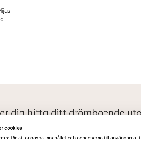
ijas-
na
per dig hitta ditt drömboende u
m hela processen med alla lagar och regler som gäller. Kontakta os
r cookies
Efternamn
*
rare för att anpassa innehållet och annonserna till användarna, t