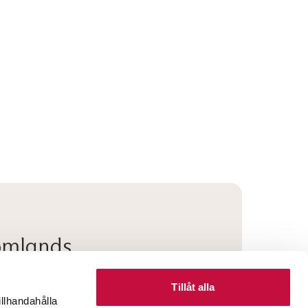
tomlands
s så hjälper vi dig!
Tillåt alla
illhandahålla