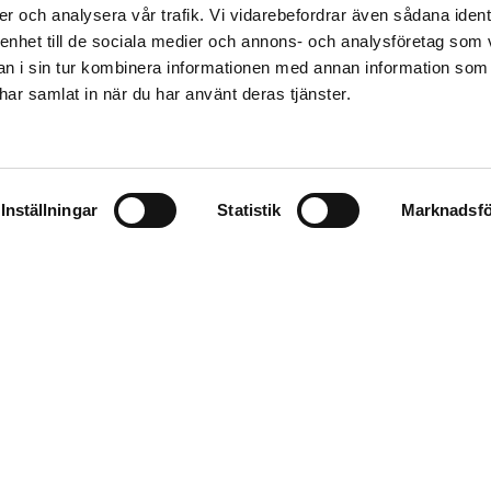
er och analysera vår trafik. Vi vidarebefordrar även sådana ident
 enhet till de sociala medier och annons- och analysföretag som 
 i sin tur kombinera informationen med annan information som
Telefon
*
Välj kontor
*
e har samlat in när du har använt deras tjänster.
Kontakta mig
Inställningar
Statistik
Marknadsfö
terar dina personuppgifter i enlighet med aktuell lagstiftning.
Läs mer här
.
Formuläret
reCAPTCHA. Googles
integritetspolicy
och
användarvillkor
gäller.