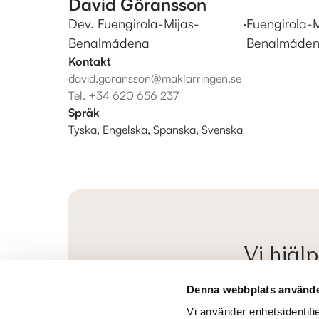
David Göransson
Dev. Fuengirola-Mijas-
·
Fuengirola-M
Benalmádena
Benalmáde
Kontakt
david.goransson@maklarringen.se
Tel.
+34 620 656 237
Språk
Tyska, Engelska, Spanska, Svenska
Vi hjäl
Vi hjälper dig geno
Denna webbplats använde
Förnamn
*
Vi använder enhetsidentifie