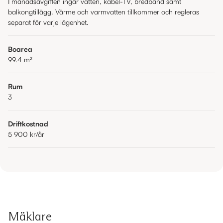
I månadsavgiften ingår vatten, kabel-TV, bredband samt
balkongtillägg. Värme och varmvatten tillkommer och regleras
separat för varje lägenhet.
Boarea
99.4
m²
Rum
3
Driftkostnad
5 900 kr
/år
Mäklare