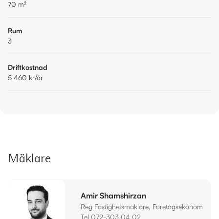
70
m²
Rum
3
Driftkostnad
5 460 kr
/år
Mäklare
Amir Shamshirzan
Reg Fastighetsmäklare, Företagsekonom
Tel 072-303 04 02