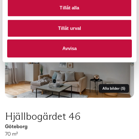
Tillåt alla
Tillåt urval
Avvisa
Alla bilder
(
5
)
Hjällbogärdet 46
Göteborg
70 m²