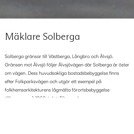
Mäklare Solberga
Solberga gränsar till Västberga, Långbro och Älvsjö.
Gränsen mot Älvsjö följer Älvsjövägen där Solberga är öster
om vägen. Dess huvudsakliga bostadsbebyggelse finns
efter Folkparksvägen och utgör ett exempel på
folkhemsarkitekturens lågmälta förortsbebyggelse
tillkommen på 1950-talet. Efter andra
världskriget bebyggdes västra Solberga med villor. 1969
invigdes bostadsområdet "Apelsinlunden", 34 punkthus i
orange-röda färgnyanser. Dessa hus tillkom i samband
med att Solbergas huvudgata, Folkparksvägen, förlängdes