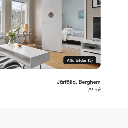
Alla bilder
(
5
)
Järfälla, Berghem
79 m²