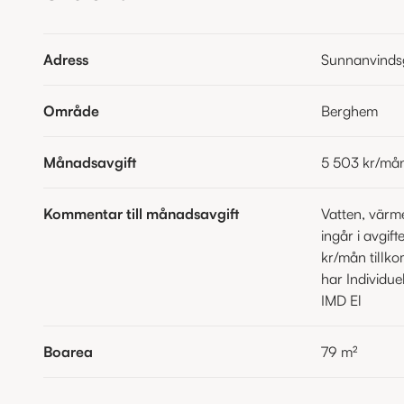
Adress
Sunnanvinds
Område
Berghem
Månadsavgift
5 503 kr
/må
Kommentar till månadsavgift
Vatten, värm
ingår i avgif
kr/mån tillko
har Individue
IMD El
Boarea
79
m²