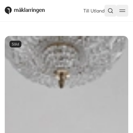
Till Utland
Såld