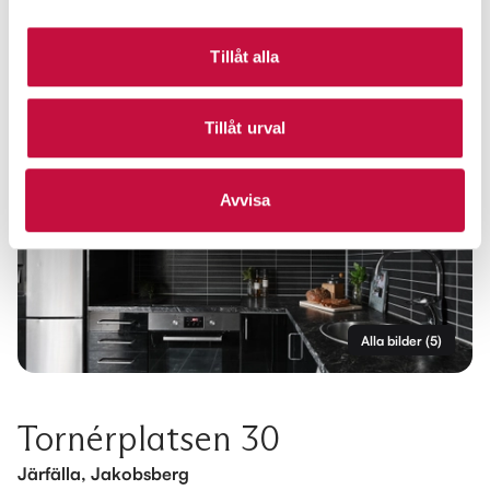
Tillåt alla
Tillåt urval
Avvisa
Alla bilder
(
5
)
Tornérplatsen 30
Järfälla, Jakobsberg