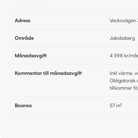
Adress
Veckovägen 
Område
Jakobsberg
Månadsavgift
4 598 kr
/må
Kommentar till månadsavgift
Inkl värme, v
Obligatorisk 
tillkommer f
Boarea
57
m²