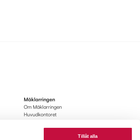
Mäklarringen
Om Mäklarringen
Huvudkontoret
Integritetspolicy
Användarvillkor
Tillåt alla
Upptäck Mäklarringen