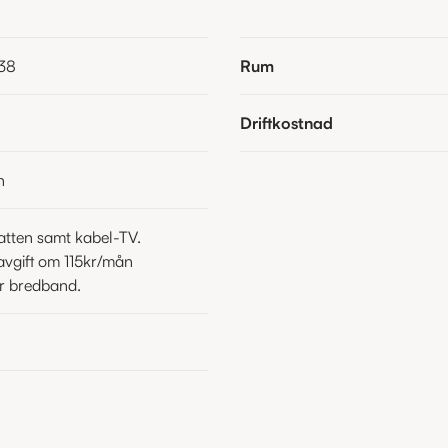
38
Rum
Driftkostnad
n
atten samt kabel-TV.
avgift om 115kr/mån
ör bredband.