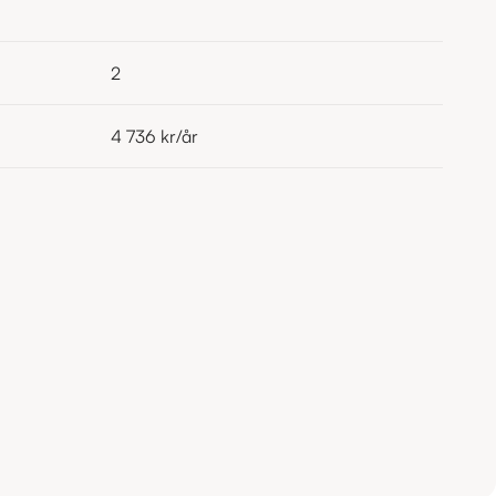
2
4 736 kr
/år