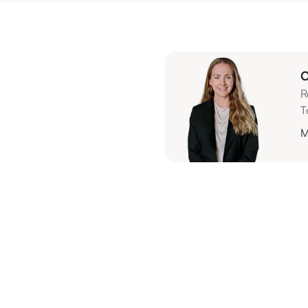
C
R
T
M