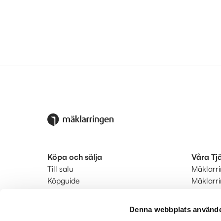
Köpa och sälja
Våra Tj
Till salu
Mäklarr
Köpguide
Mäklarr
Säljguide
Startkla
Ditt bostadsvärde
Ringmär
Denna webbplats använde
Värdera din bostad
Status