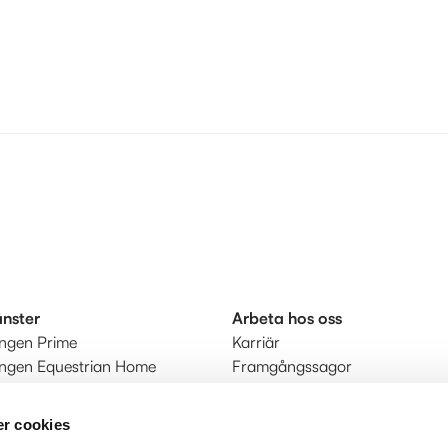
änster
Arbeta hos oss
ingen Prime
Karriär
ingen Equestrian Home
Framgångssagor
r
kt
r cookies