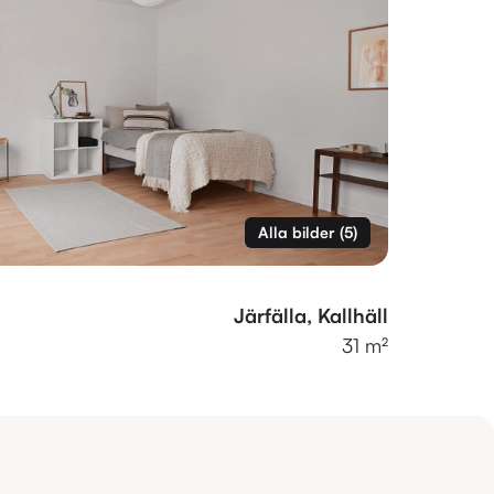
Alla bilder
(
5
)
Järfälla, Kallhäll
31 m²