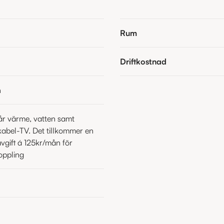
Rum
Driftkostnad
n
går värme, vatten samt
abel-TV. Det tillkommer en
avgift á 125kr/mån för
oppling