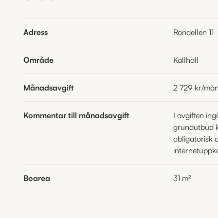
Adress
Rondellen 11
Område
Kallhäll
Månadsavgift
2 729 kr
/må
Kommentar till månadsavgift
I avgiften in
grundutbud k
obligatorisk 
internetuppk
Boarea
31
m²