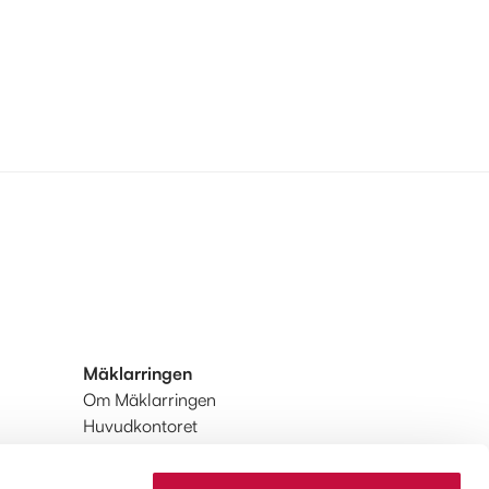
Mäklarringen
Om Mäklarringen
Huvudkontoret
Integritetspolicy
Användarvillkor