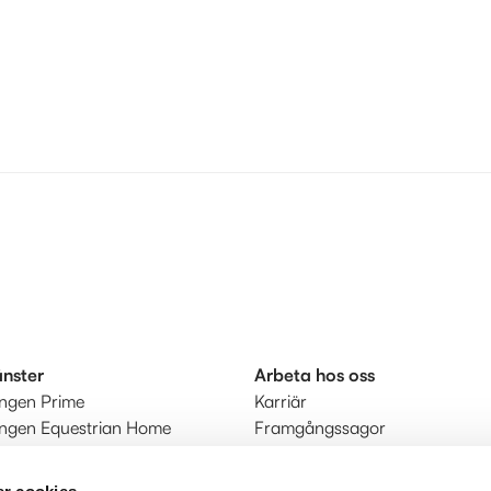
änster
Arbeta hos oss
ingen Prime
Karriär
ingen Equestrian Home
Framgångssagor
r
kt