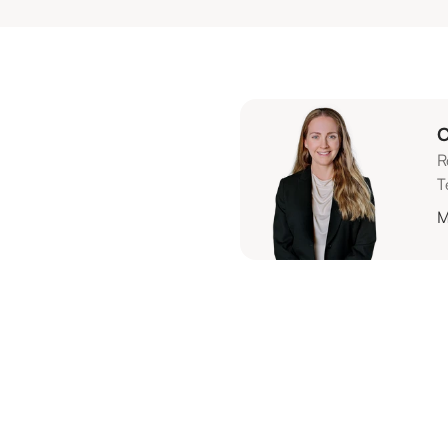
C
R
T
M