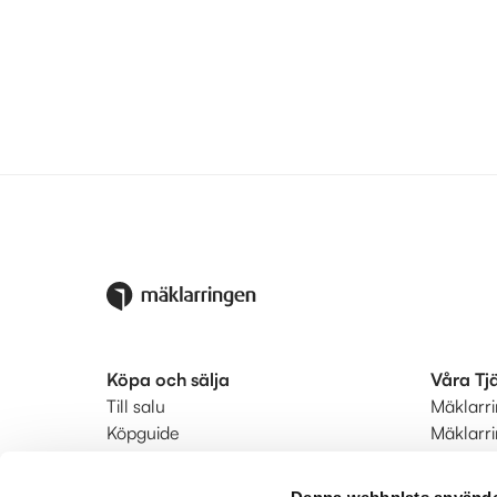
Köpa och sälja
Våra Tj
Till salu
Mäklarr
Köpguide
Mäklarr
Säljguide
Startkla
Ditt bostadsvärde
Ringmär