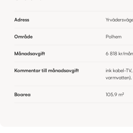
Adress
Yrvädersväg
Område
Polhem
Månadsavgift
6 818 kr
/må
Kommentar till månadsavgift
ink kabel-TV,
varmvatten).
Boarea
105.9
m²