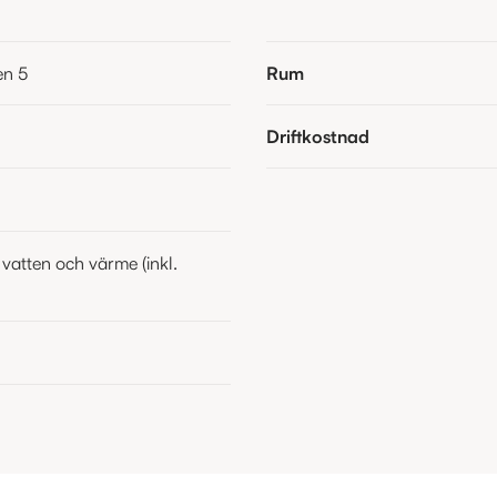
en 5
Rum
Driftkostnad
n
 vatten och värme (inkl.