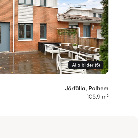
Alla bilder
(
5
)
Järfälla, Polhem
105.9 m²