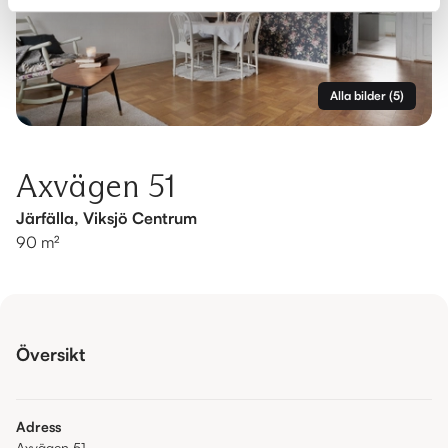
Alla bilder
(
5
)
Axvägen 51
Järfälla, Viksjö Centrum
90 m²
Översikt
Adress
Axvägen 51