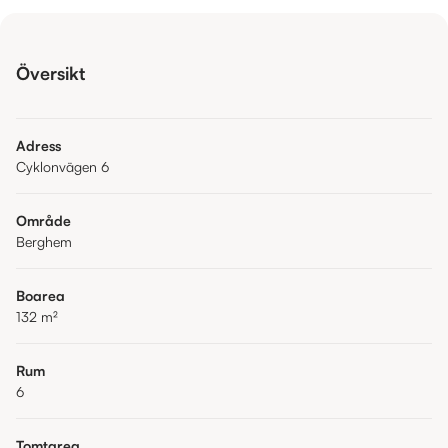
Översikt
Adress
Cyklonvägen 6
Område
Berghem
Boarea
132
m²
Rum
6
Tomtarea