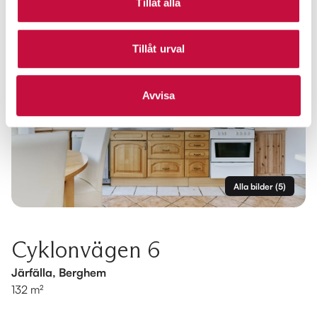
Tillåt alla
Tillåt urval
Avvisa
Alla bilder
(
5
)
Cyklonvägen 6
Järfälla, Berghem
132 m²