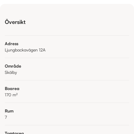
Översikt
Adress
Ljungbackavägen 12A
Område
Skälby
Boarea
170
m²
Rum
7
Tomtarea