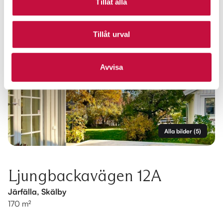
Tillåt alla
Tillåt urval
Avvisa
Alla bilder
(
5
)
Ljungbackavägen 12A
Järfälla, Skälby
170 m²