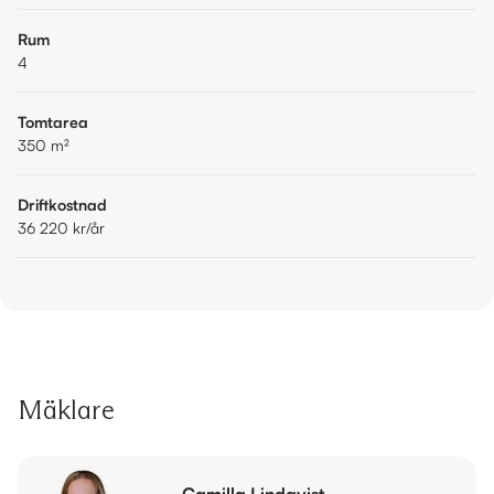
Rum
4
Tomtarea
350
m²
Driftkostnad
36 220 kr
/år
Mäklare
Camilla Lindqvist