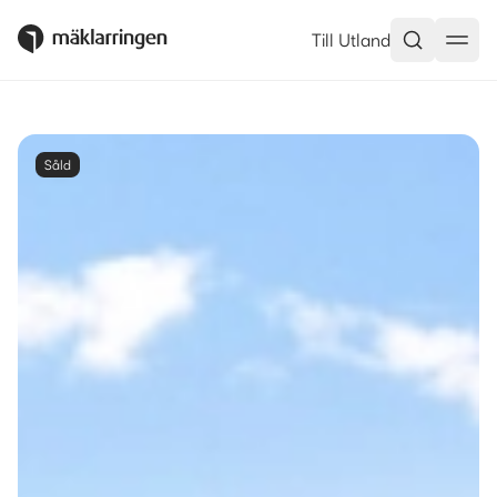
Till Utland
Såld