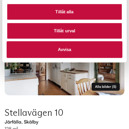
Tillåt alla
Tillåt urval
Avvisa
Alla bilder
(
5
)
Stellavägen 10
Järfälla, Skälby
128 m²