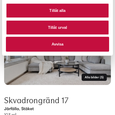
Tillåt alla
Tillåt urval
Avvisa
Alla bilder
(
5
)
Skvadrongränd 17
Järfälla, Stäket
103 m²