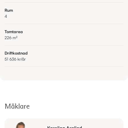
Rum
4
Tomtarea
226
m²
Driftkostnad
51 636 kr
/år
Mäklare
Karolina Asplind