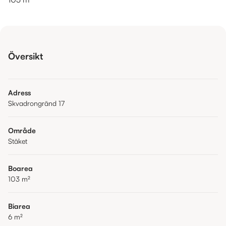
Översikt
Adress
Skvadrongränd 17
Område
Stäket
Boarea
103
m²
Biarea
6
m²