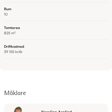
Rum
10
Tomtarea
825
m²
Driftkostnad
39 155 kr
/år
Mäklare
Karolina Asplind