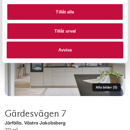
Tillåt alla
Tillåt urval
Avvisa
Alla bilder
(
5
)
Gärdesvägen 7
Järfälla, Västra Jakobsberg
212 m²