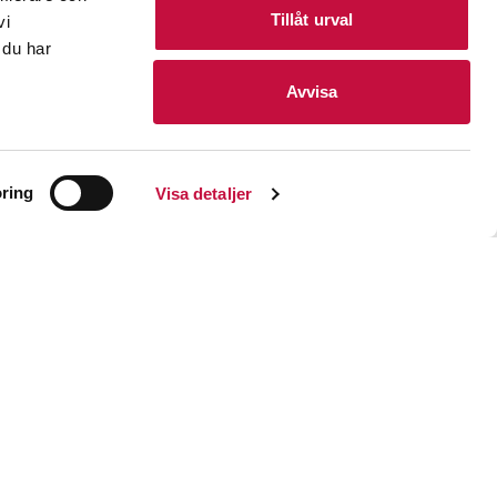
Tillåt urval
vi
 du har
Avvisa
underbar skiftande
g präglas ön av
ring
Visa detaljer
t den starkt
r kan man beskåda
n.
utsikt över leden
hiteguide 2019).
n gästhamn, sjömack
a ett besök. Om
 strax utanför