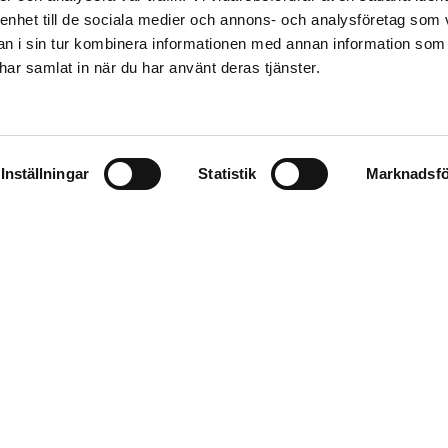
 enhet till de sociala medier och annons- och analysföretag som 
e Furusund
 i sin tur kombinera informationen med annan information som
e har samlat in när du har använt deras tjänster.
ll hav och skärgård! En levande ö, fylld av historia och 
Evert Taube odödliggjort med sin "Vals i Furusund". Ida
Inställningar
Statistik
Marknadsfö
e, speciellt sommartid. Furusund har även givit namn å
undsleden som passerar mellan Furusund och Yxlan. Hä
är de stoltserar genom sundet på väg mot sin destinatio
tt anrikt värdshus alldeles intill vattnet med hänförande 
 de en väldigt populärt restaurang (rekommenderad i W
n hotell för den som vill bo kvar. I Furusund finns äve
an åka färja över till Yxlan och Blidö, som är väl värd
gger roslagens skärgård uppdukat som ett smörgåsbord