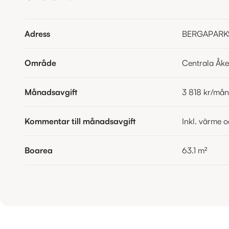
Adress
BERGAPARKS
Område
Centrala Åk
Månadsavgift
3 818 kr
/mån
Kommentar till månadsavgift
Inkl. värme o
Boarea
63.1
m²