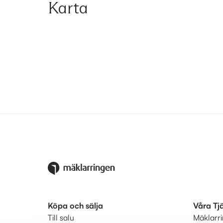
Karta
Köpa och sälja
Våra Tj
Till salu
Mäklarr