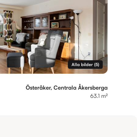
Alla bilder
(
5
)
Österåker, Centrala Åkersberga
63.1 m²