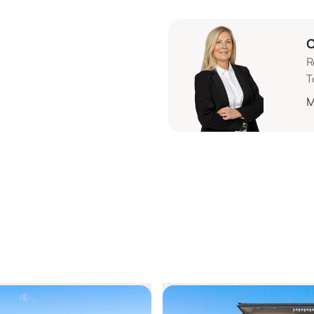
C
R
T
M