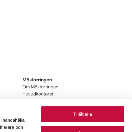
Mäklarringen
Om Mäklarringen
Huvudkontoret
Integritetspolicy
Användarvillkor
Tillåt alla
Upptäck Mäklarringen
illhandahålla
Upptäck Mäklarringen Utland
ifierare och