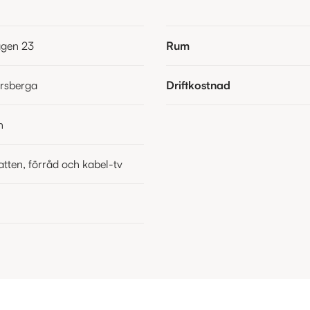
ägen 23
Rum
ersberga
Driftkostnad
n
atten, förråd och kabel-tv