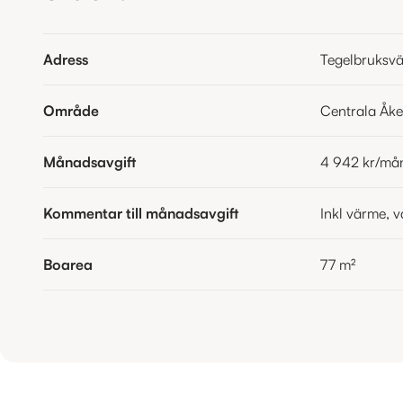
Adress
Tegelbruksv
Område
Centrala Åk
Månadsavgift
4 942 kr
/må
Kommentar till månadsavgift
Inkl värme, v
Boarea
77
m²