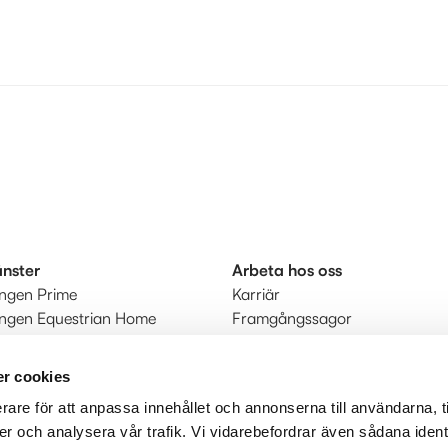
änster
Arbeta hos oss
ingen Prime
Karriär
ingen Equestrian Home
Framgångssagor
r
kt
r cookies
rare för att anpassa innehållet och annonserna till användarna, t
judanden
er och analysera vår trafik. Vi vidarebefordrar även sådana ident