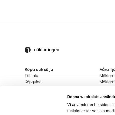
Köpa och sälja
Våra Tj
Till salu
Mäklarr
Köpguide
Mäklarr
Säljguide
Startkla
Ditt bostadsvärde
Ringmär
Denna webbplats använde
Värdera din bostad
Status
Vi använder enhetsidentifie
Bodil hyrköp
Kunderb
funktioner för sociala medi
Hitta mäklare