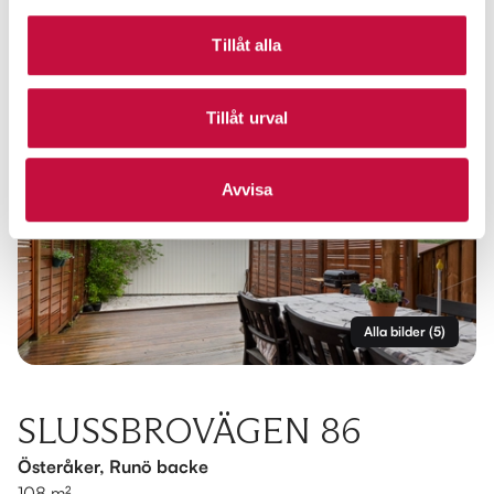
Tillåt alla
Tillåt urval
Avvisa
Alla bilder
(
5
)
SLUSSBROVÄGEN 86
Österåker, Runö backe
108 m²