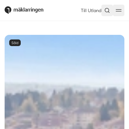
Till Utland
Såld