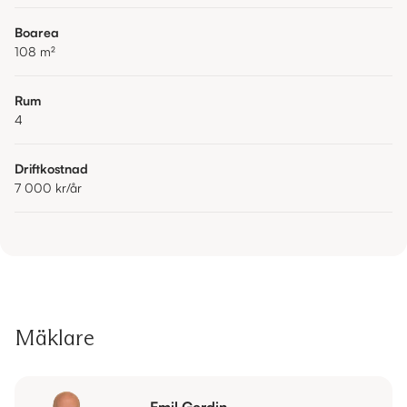
Boarea
108
m²
Rum
4
Driftkostnad
7 000 kr
/år
Mäklare
Emil Gerdin