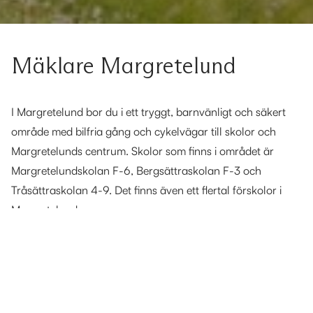
Mäklare Margretelund
I Margretelund bor du i ett tryggt, barnvänligt och säkert
område med bilfria gång och cykelvägar till skolor och
Margretelunds centrum. Skolor som finns i området är
Margretelundskolan F-6, Bergsättraskolan F-3 och
Tråsättraskolan 4-9. Det finns även ett flertal förskolor i
Margretelund.
I Margretelunds centrum finns Ica Favoriten med manuell
delikatessdisk med bla fisk, chark, grill, ost. Här får du även
färskt och nybakat bröd via deras eget bageri. I centrum
finns även husläkarmottagning och apotek.