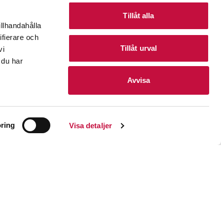
Tillåt alla
illhandahålla
ifierare och
Tillåt urval
vi
 du har
Avvisa
ts till ett
ermanentboende.
ring
Visa detaljer
bbelspåret klart på
es lite längre
på sikt kan komma
a