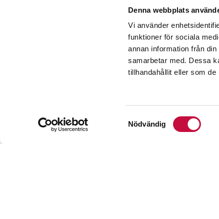
Denna webbplats använde
Vi använder enhetsidentifie
funktioner för sociala medi
annan information från din
Mäklare
samarbetar med. Dessa kan
tillhandahållit eller som d
Täljö var tidigare 
Samtyckesval
Nödvändig
villaområde. Bara e
En hållplats på Ro
sträckan Rydbo-Åker
österut.
Området är på väg 
att anslutas till a
avstyckningsmöjligh