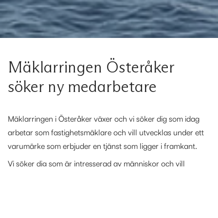
Mäklarringen Österåker
söker ny medarbetare
Mäklarringen i Österåker växer och vi söker dig som idag
arbetar som fastighetsmäklare och vill utvecklas under ett
varumärke som erbjuder en tjänst som ligger i framkant.
Vi söker dig som är intresserad av människor och vill
utvecklas inom sälj. Vi ser även att du är strukturerad och
tar ansvar för din egen framgång.
Vi har flyttat in i fina lokaler med bästa läge i Åkersberga