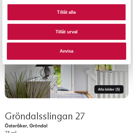
Tillåt alla
Tillåt urval
Avvisa
Alla bilder
(
5
)
Gröndalsslingan 27
Österåker, Gröndal
73 m²