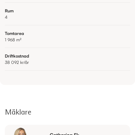
Rum
4
Tomtarea
1 968
m²
Driftkostnad
38 092 kr
/år
Mäklare
Catharina Ek