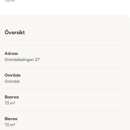
Översikt
Adress
Gröndalsslingan 27
Område
Gröndal
Boarea
73
m²
Biarea
73
m²