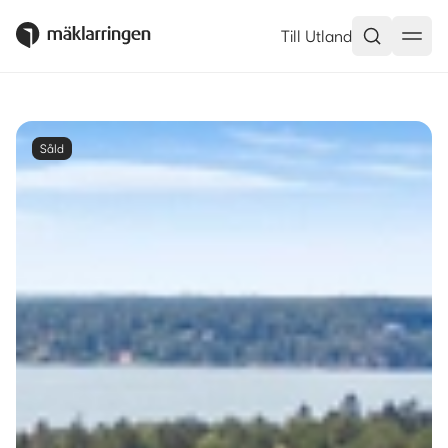
Till Utland
Såld