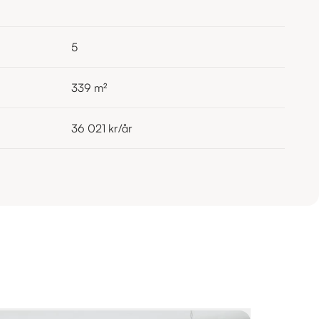
5
339
m²
36 021 kr
/år