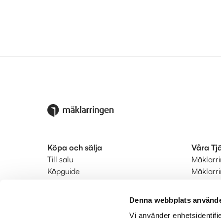
Köpa och sälja
Våra Tj
Till salu
Mäklarr
Köpguide
Mäklarr
Säljguide
Startkla
Ditt bostadsvärde
Ringmär
Denna webbplats använde
Värdera din bostad
Status
Vi använder enhetsidentifie
Bodil hyrköp
Kunderb