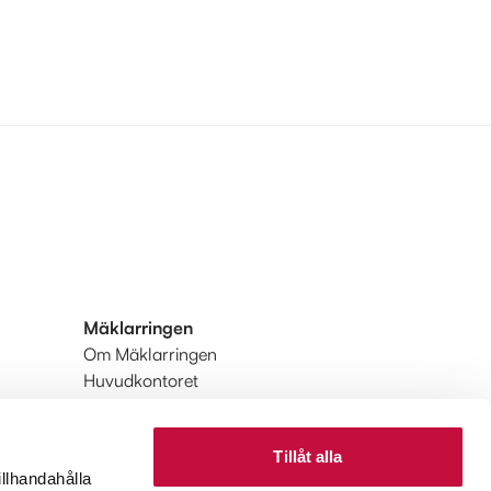
Mäklarringen
Om Mäklarringen
Huvudkontoret
Integritetspolicy
Användarvillkor
Tillåt alla
Upptäck Mäklarringen
illhandahålla
Upptäck Mäklarringen Utland