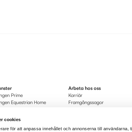
änster
Arbeta hos oss
ingen Prime
Karriär
ingen Equestrian Home
Framgångssagor
r
kt
r cookies
rare för att anpassa innehållet och annonserna till användarna, t
judanden