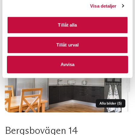
Visa detaljer
Tillåt alla
Tillåt urval
Avvisa
Alla bilder
(
5
)
Bergsbovägen 14