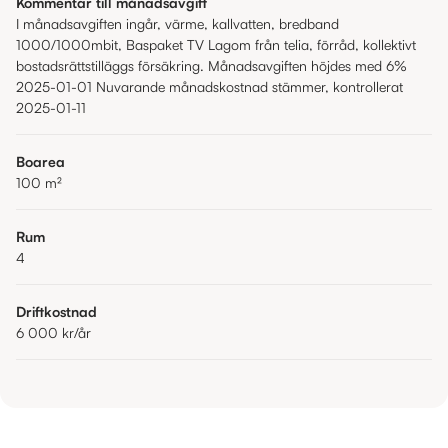
Kommentar till månadsavgift
I månadsavgiften ingår, värme, kallvatten, bredband
1000/1000mbit, Baspaket TV Lagom från telia, förråd, kollektivt
bostadsrättstilläggs försäkring. Månadsavgiften höjdes med 6%
2025-01-01 Nuvarande månadskostnad stämmer, kontrollerat
2025-01-11
Boarea
100
m²
Rum
4
Driftkostnad
6 000 kr
/år