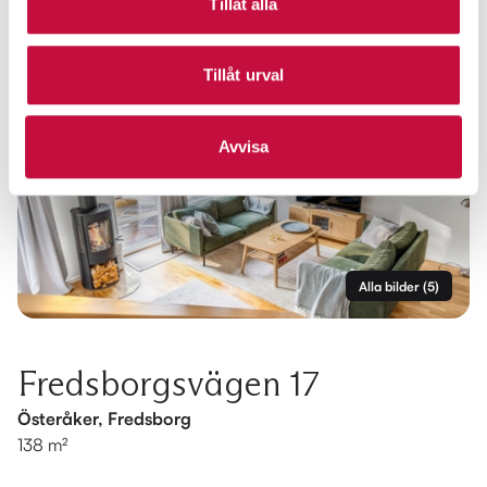
Tillåt alla
Tillåt urval
Avvisa
Alla bilder
(
5
)
Fredsborgsvägen 17
Österåker, Fredsborg
138 m²