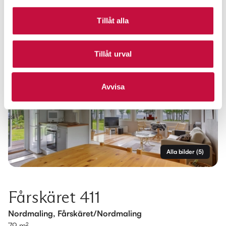
Tillåt alla
Tillåt urval
Avvisa
Alla bilder
(
5
)
Fårskäret 411
Nordmaling, Fårskäret/Nordmaling
79 m²