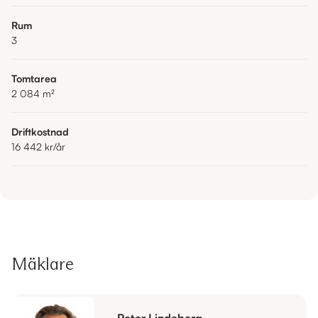
Rum
3
Tomtarea
2 084
m²
Driftkostnad
16 442 kr
/år
Mäklare
Peter Lindeberg