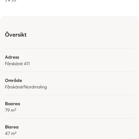
Översikt
Adress
Fårskäret 411
Område
Fårskäret/Nordmaling
Boarea
79
m²
Biarea
47
m²