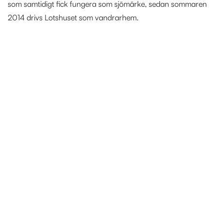
som samtidigt fick fungera som sjömärke, sedan sommaren
2014 drivs Lotshuset som vandrarhem.
Här finns också många fina kustnära öar för
trevliga utflykter, bra fiske med sik, harr, strömming mm.
Järnäsklubb har även en fin välbesökt gästhamn som ligger
skyddad på Storklubbens norra sida mitt i mellan Umeå och
Ö-Vik.
Rekommenderas även skärgårdscaféet i hamnen som
byggdes nytt 2017. Samt Fårskärets havsbad med
långgrund sandstrand.
Vår Mäklare Peter Lindeberg har själv bott i området.
Vill du köpa eller sälja bostad i
Järnäsklubb?
Då hälsar vi dig välkommen till Mäklarringen Umeå! Vi finns