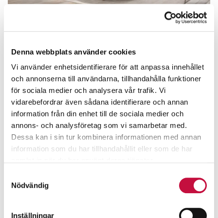
De små knepen för att få din bostad att bli värd
mer
Denna webbplats använder cookies
Genom att fokusera på kostnadseffektiva och smarta
åtgärder ökar både värdet och intrycket på bostaden.
Vi använder enhetsidentifierare för att anpassa innehållet
Läs mer
och annonserna till användarna, tillhandahålla funktioner
för sociala medier och analysera vår trafik. Vi
vidarebefordrar även sådana identifierare och annan
information från din enhet till de sociala medier och
annons- och analysföretag som vi samarbetar med.
Dessa kan i sin tur kombinera informationen med annan
information som du har tillhandahållit eller som de har
samlat in när du har använt deras tjänster.
Samtyckesval
Nödvändig
Inställningar