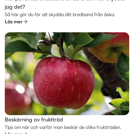
jag det?
Så här gör du för att skydda ditt bredband från åska.
Läs mer
Beskärning av fruktträd
Tips om när och varför man beskär de olika fruktträden.