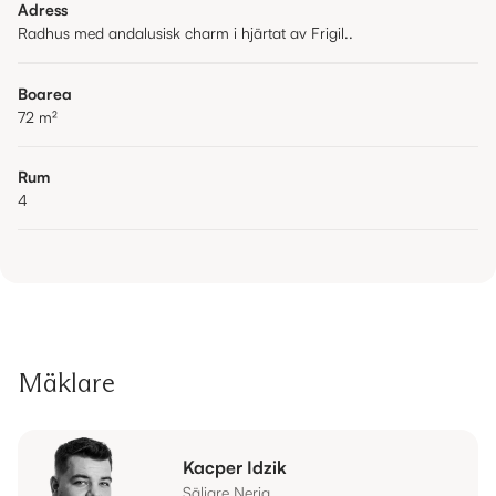
Adress
Radhus med andalusisk charm i hjärtat av Frigil..
Boarea
72
m²
Rum
4
Mäklare
Kacper Idzik
Säljare Nerja