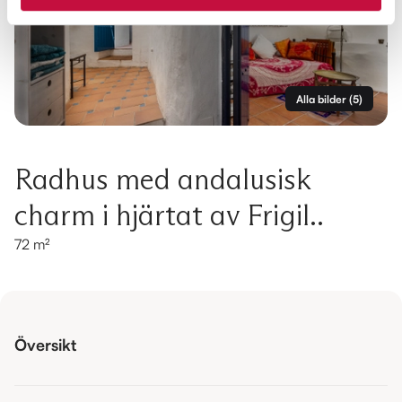
Alla bilder
(
5
)
Radhus med andalusisk
charm i hjärtat av Frigil..
72 m²
Översikt