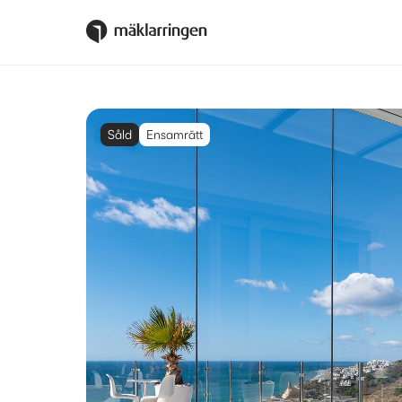
Såld
Ensamrätt