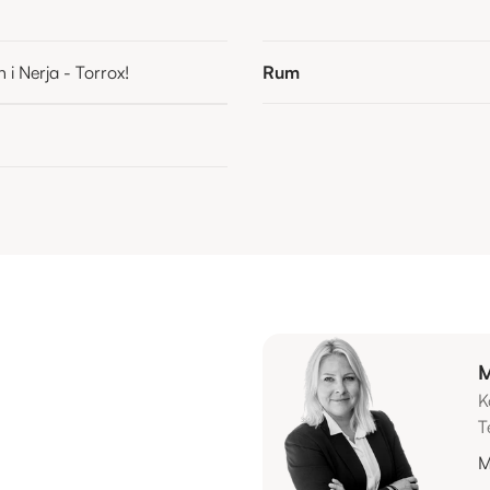
 i Nerja - Torrox!
Rum
M
K
T
M