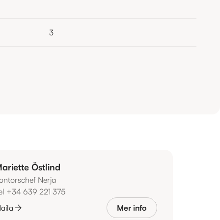
3
ariette Östlind
ontorschef Nerja
el +34 639 221 375
aila
Mer info