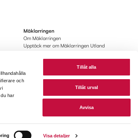
Mäklarringen
Om Mäklarringen
Upptäck mer om Mäklarringen Utland
Huvudkontoret
Tillåt alla
illhandahålla
ifierare och
Tillåt urval
vi
 du har
Avvisa
ring
Visa detaljer