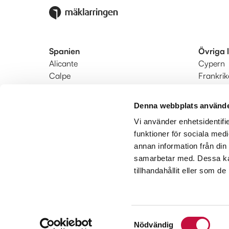
Spanien
Övriga 
Alicante
Cypern
Calpe
Frankrik
Denia
Portugal
Estepona-Marbella-Manilva
Turkiet
Denna webbplats använde
Fuengirola-Mijas-Benalmádena
Vi använder enhetsidentifie
Nerja
funktioner för sociala medi
Södra Costa Blanca
annan information från din
Valencia
samarbetar med. Dessa kan
tillhandahållit eller som d
Samtyckesval
Nödvändig