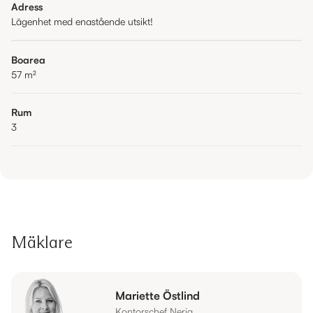
Adress
Lägenhet med enastående utsikt!
Boarea
57
m²
Rum
3
Mäklare
Mariette Östlind
Kontorschef Nerja