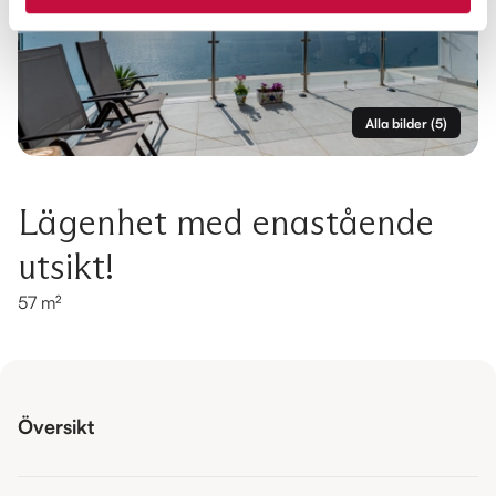
Alla bilder
(
5
)
Lägenhet med enastående
utsikt!
57 m²
Översikt