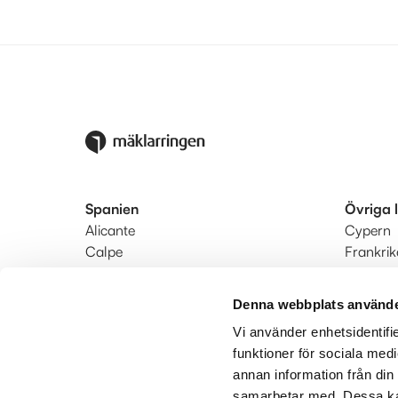
Spanien
Övriga 
Alicante
Cypern
Calpe
Frankrik
Denia
Portugal
Estepona-Marbella-Manilva
Turkiet
Denna webbplats använde
Fuengirola-Mijas-Benalmádena
Vi använder enhetsidentifie
Nerja
funktioner för sociala medi
Södra Costa Blanca
annan information från din
Valencia
samarbetar med. Dessa kan