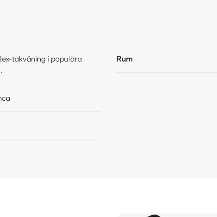
ex-takvåning i populära
Rum
.
nca