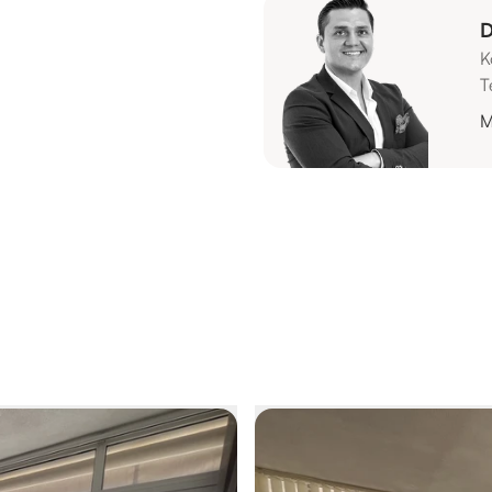
D
K
T
M