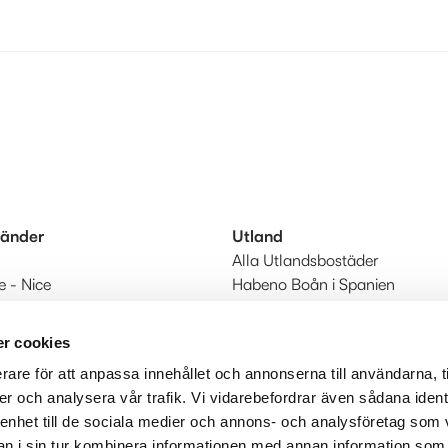
länder
Utland
Alla Utlandsbostäder
e - Nice
Habeno Boån i Spanien
 - Algarve
Till Utland start
r cookies
rare för att anpassa innehållet och annonserna till användarna, t
er och analysera vår trafik. Vi vidarebefordrar även sådana ident
 enhet till de sociala medier och annons- och analysföretag som 
 i sin tur kombinera informationen med annan information som