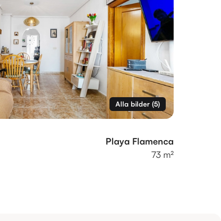
Alla bilder
(
5
)
Playa Flamenca
73 m²