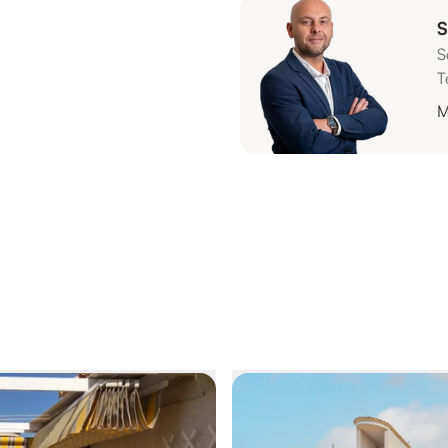
S
S
T
M