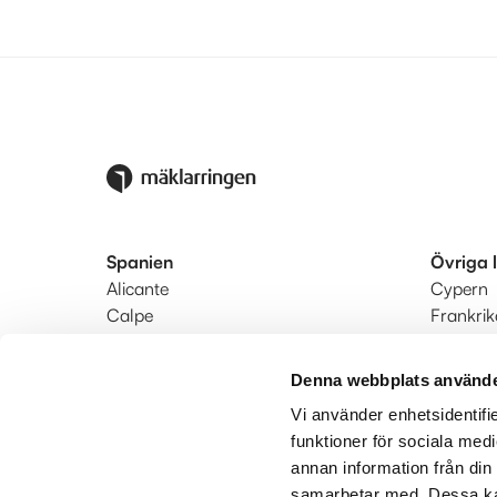
Spanien
Övriga 
Alicante
Cypern
Calpe
Frankrik
Denia
Portugal
Estepona-Marbella-Manilva
Turkiet
Denna webbplats använde
Fuengirola-Mijas-Benalmádena
Vi använder enhetsidentifie
Nerja
funktioner för sociala medi
Södra Costa Blanca
annan information från din
Valencia
samarbetar med. Dessa kan