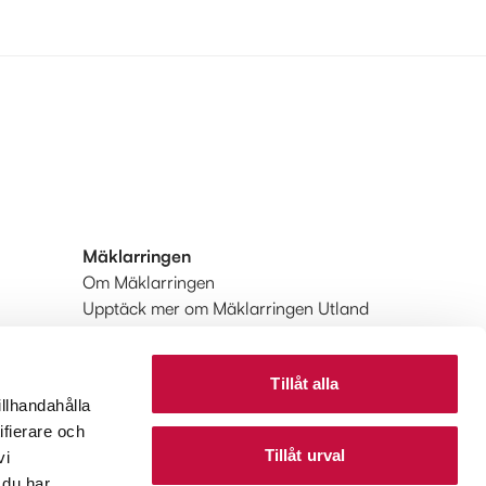
Mäklarringen
Om Mäklarringen
Upptäck mer om Mäklarringen Utland
Huvudkontoret
Tillåt alla
illhandahålla
ifierare och
Tillåt urval
vi
 du har