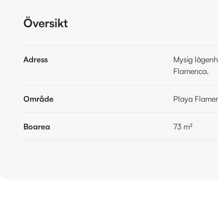
Översikt
Adress
Mysig lägenh
Flamenca.
Område
Playa Flame
Boarea
73
m²