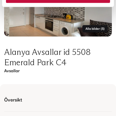
Alla bilder
(
5
)
Alanya Avsallar id 5508
Emerald Park C4
Avsallar
Översikt