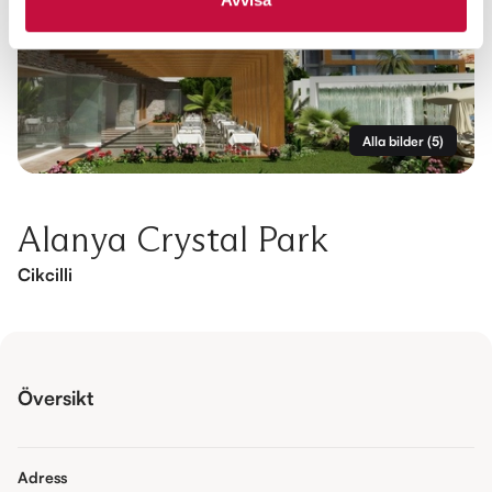
Alla bilder
(
5
)
Alanya Crystal Park
Cikcilli
Översikt
Adress