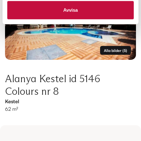
Avvisa
Alla bilder
(
5
)
Alanya Kestel id 5146
Colours nr 8
Kestel
62 m²