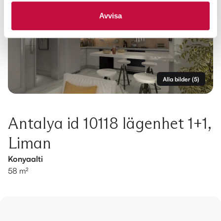
Avvisa
Alla bilder
(
5
)
Antalya id 10118 lägenhet 1+1,
Liman
Konyaalti
58 m²