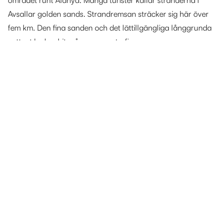
området runt Alanya. Många turister kallar stränderna i
Avsallar golden sands. Strandremsan sträcker sig här över
fem km. Den fina sanden och det lättillgängliga långgrunda
vattnet lockar hit många semesterfirare...
Avsallar är också känt för sitt mysiga centrum där hittar du
butiker, restauranger, marknader samt lokala frukt- och
grönsaksmarknad en gång i veckan. I närheten finns det
gott om nattliv med disco, restauranger och barer. I
området finns också en vattenpark med ett delfinarium
samt ett vackert picknickområde.
I Avsallar finns moderna bostadsområden med flera
faciliteter och närhet till strand och centrum.
Avsallar ligger 25 km väster om Alanya centrum. Bussar
kör regelbundet tur o retur till Alanya centrum.
Vi är din mäklare i Avsallar