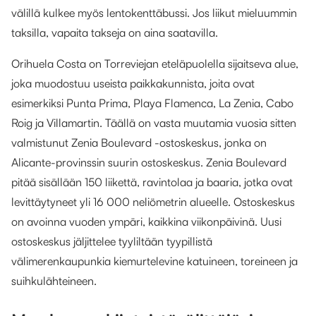
välillä kulkee myös lentokenttäbussi. Jos liikut mieluummin
taksilla, vapaita takseja on aina saatavilla.
Orihuela Costa on Torreviejan eteläpuolella sijaitseva alue,
joka muodostuu useista paikkakunnista, joita ovat
esimerkiksi Punta Prima, Playa Flamenca, La Zenia, Cabo
Roig ja Villamartin. Täällä on vasta muutamia vuosia sitten
valmistunut Zenia Boulevard -ostoskeskus, jonka on
Alicante-provinssin suurin ostoskeskus. Zenia Boulevard
pitää sisällään 150 liikettä, ravintolaa ja baaria, jotka ovat
levittäytyneet yli 16 000 neliömetrin alueelle. Ostoskeskus
on avoinna vuoden ympäri, kaikkina viikonpäivinä. Uusi
ostoskeskus jäljittelee tyyliltään tyypillistä
välimerenkaupunkia kiemurtelevine katuineen, toreineen ja
suihkulähteineen.