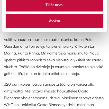
ja sijaitsee Alicanten lentokentän eteläpuolella. Täällä
Tillåt urval
ihania rantapaikkoja on kuin helmiä helminauhassa.
Samalla tavalla kuin täällä on tarjolla ihania asuntoja,
Avvisa
omakotitaloja ja kerrostaloja sinulle, joka haluat ostaa
asunnon ulkomailta.
Valittavanasi on suurempia paikkakuntia, kuten Pola,
Guardamar ja Torrevieja tai pienempiä kyliä, kuten La
Marina, Punta Prima, Mil Palmerasja monia muita. Nauti
upeista pitkistä rannoista sekä pienistä ja yksityisistä ranta-
alueista. Täällä on rivitaloja ja asuntoja, omakotitaloja sekä
golfkenttiä, joilla on tarjolla erilaisia asuntoja.
320 aurinkoisen päivän ansiosta täällä on vaikea olla
viihtymättä. Miellyttävä ilmasto houkuttelee Costa
Blancaan yhä enemmän turisteja. Maailman terveysjärjestö
WHO on luokitellut Costa Blancan yhdeksi maailman