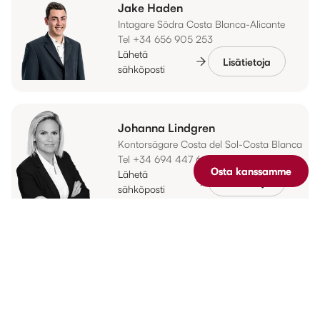
Jake Haden
Intagare Södra Costa Blanca-Alicante
Tel +34 656 905 253
Lähetä
Lisätietoja
sähköposti
Johanna Lindgren
Kontorsägare Costa del Sol-Costa Blanca
Tel +34 694 447 642
Osta kanssamme
Osta kanssamme
Lähetä
Lisätietoja
sähköposti
Patrick Attridge
CFO Costa del Sol-Costa Blanca
Tel +34 952 49 32 35
Lähetä
Lisätietoja
sähköposti