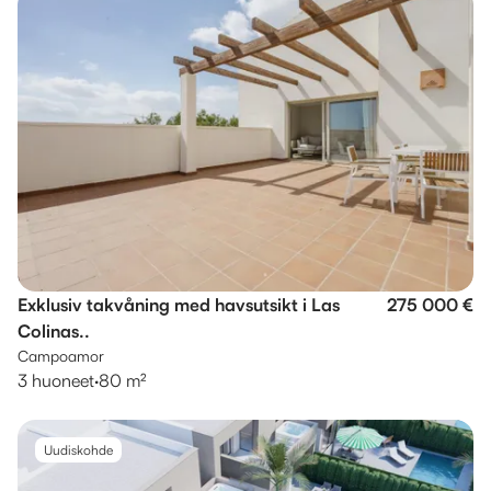
Exklusiv takvåning med havsutsikt i Las
275 000 €
Colinas..
Campoamor
3 huoneet
·
80 m²
Uudiskohde