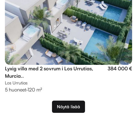
Lyxig villa med 2 sovrum i Los Urrutias,
384 000 €
Murcia..
Los Urrutias
5 huoneet
·
120 m²
Näytä lisää