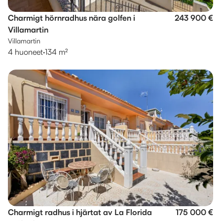
Charmigt hörnradhus nära golfen i
243 900 €
Villamartin
Villamartin
4 huoneet
·
134 m²
Charmigt radhus i hjärtat av La Florida
175 000 €