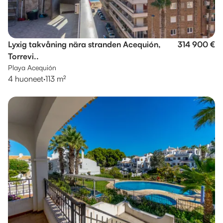
Lyxig takvåning nära stranden Acequión,
314 900 €
Torrevi..
Playa Acequión
4 huoneet
·
113 m²