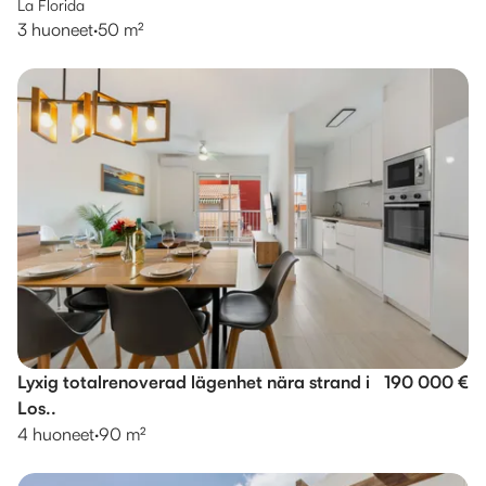
La Florida
3 huoneet
·
50 m²
Lyxig totalrenoverad lägenhet nära strand i
190 000 €
Los..
4 huoneet
·
90 m²