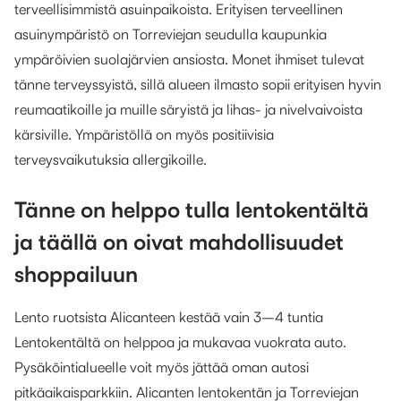
terveellisimmistä asuinpaikoista. Erityisen terveellinen
asuinympäristö on Torreviejan seudulla kaupunkia
ympäröivien suolajärvien ansiosta. Monet ihmiset tulevat
tänne terveyssyistä, sillä alueen ilmasto sopii erityisen hyvin
reumaatikoille ja muille säryistä ja lihas- ja nivelvaivoista
kärsiville. Ympäristöllä on myös positiivisia
terveysvaikutuksia allergikoille.
Tänne on helppo tulla lentokentältä
ja täällä on oivat mahdollisuudet
shoppailuun
Lento ruotsista Alicanteen kestää vain 3–4 tuntia
Lentokentältä on helppoa ja mukavaa vuokrata auto.
Pysäköintialueelle voit myös jättää oman autosi
pitkäaikaisparkkiin. Alicanten lentokentän ja Torreviejan