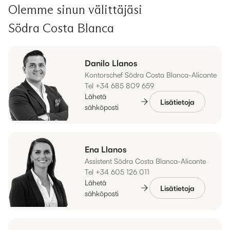
Olemme sinun välittäjäsi
Södra Costa Blanca
Danilo Llanos
Kontorschef Södra Costa Blanca-Alicante
Tel +34 685 809 659
Lähetä
Lisätietoja
sähköposti
Ena Llanos
Assistent Södra Costa Blanca-Alicante
Tel +34 605 126 011
Lähetä
Lisätietoja
sähköposti