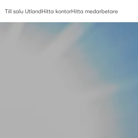
Mäklarringen Turkiet med omfa
Till salu Utland
Hitta kontor
Hitta medarbetare