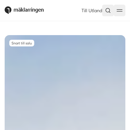
Banvägen 6, Järfälla – Mäklar
Till Utland
Snart till salu