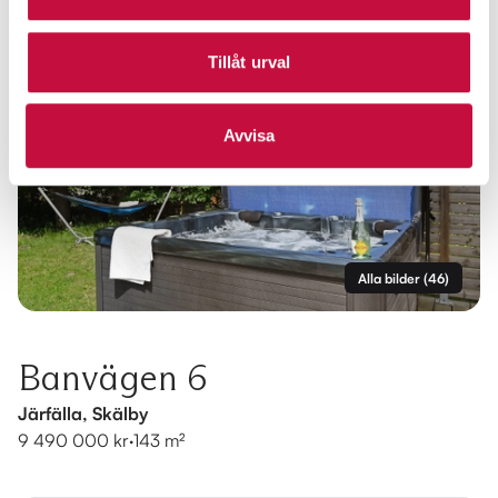
Tillåt urval
Avvisa
Alla bilder
(
46
)
Banvägen 6
Järfälla, Skälby
9 490 000 kr
·
143 m²