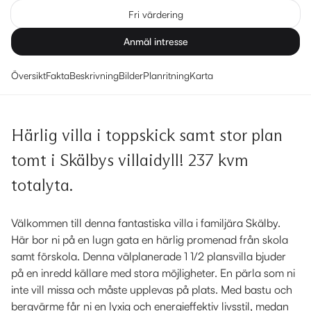
Fri värdering
Anmäl intresse
Översikt
Fakta
Beskrivning
Bilder
Planritning
Karta
Härlig villa i toppskick samt stor plan
tomt i Skälbys villaidyll! 237 kvm
totalyta.
Välkommen till denna fantastiska villa i familjära Skälby.
Här bor ni på en lugn gata en härlig promenad från skola
samt förskola. Denna välplanerade 1 1/2 plansvilla bjuder
på en inredd källare med stora möjligheter. En pärla som ni
inte vill missa och måste upplevas på plats. Med bastu och
bergvärme får ni en lyxig och energieffektiv livsstil, medan