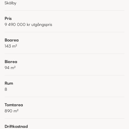
Skälby
Pris
9 490 000 kr
utgångspris
Boarea
143
m²
Biarea
94
m²
Rum
8
Tomtarea
890
m²
Driftkostnad