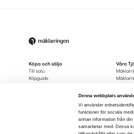
Köpa och sälja
Våra Tj
Till salu
Mäklarr
Köpguide
Mäklarr
Säljguide
Startkla
Ditt bostadsvärde
Ringmär
Denna webbplats använde
Värdera din bostad
Status
Vi använder enhetsidentifie
Bodil hyrköp
Kunderb
funktioner för sociala medi
Hitta mäklare
annan information från din
Utland
samarbetar med. Dessa kan
tillhandahållit eller som d