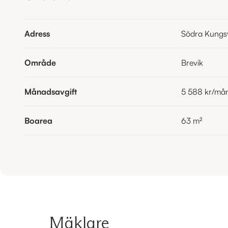
Adress
Södra Kungs
Område
Brevik
Månadsavgift
5 588 kr
/må
Boarea
63
m²
Mäklare