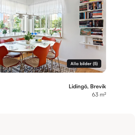
Alla bilder
(
5
)
Lidingö, Brevik
63 m²