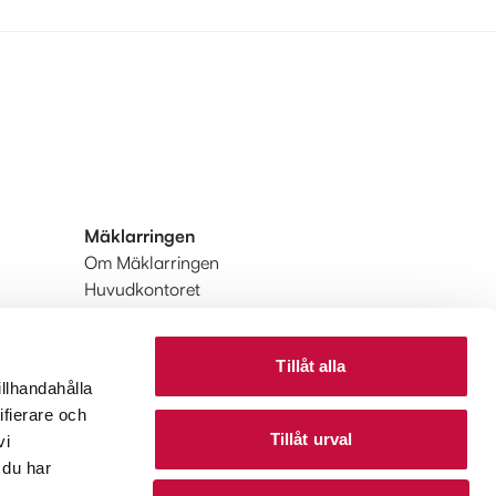
Mäklarringen
Om Mäklarringen
Huvudkontoret
Integritetspolicy
Användarvillkor
Tillåt alla
Upptäck Mäklarringen
illhandahålla
Upptäck Mäklarringen Utland
ifierare och
Tillåt urval
vi
 du har