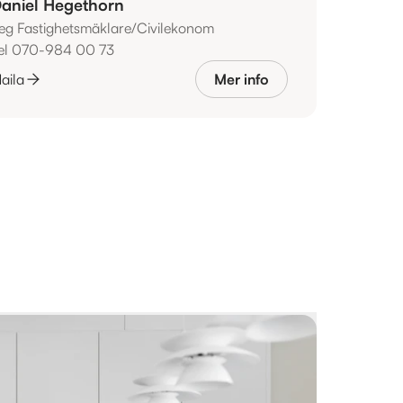
aniel Hegethorn
eg Fastighetsmäklare/Civilekonom
el 070-984 00 73
aila
Mer info