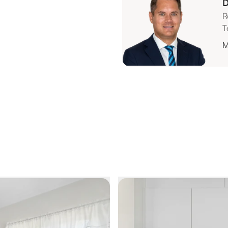
D
R
T
M