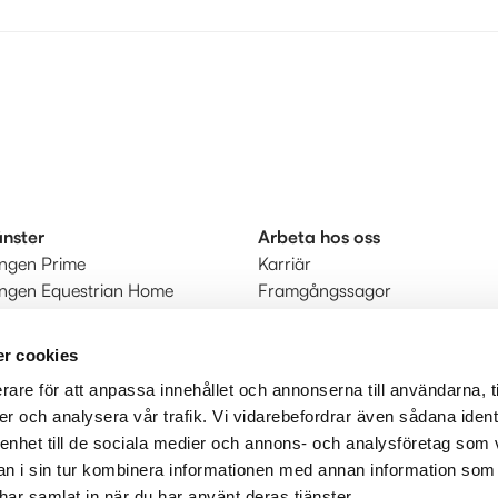
änster
Arbeta hos oss
ingen Prime
Karriär
ingen Equestrian Home
Framgångssagor
r
kt
r cookies
rare för att anpassa innehållet och annonserna till användarna, t
judanden
er och analysera vår trafik. Vi vidarebefordrar även sådana ident
 enhet till de sociala medier och annons- och analysföretag som 
 i sin tur kombinera informationen med annan information som
e har samlat in när du har använt deras tjänster.