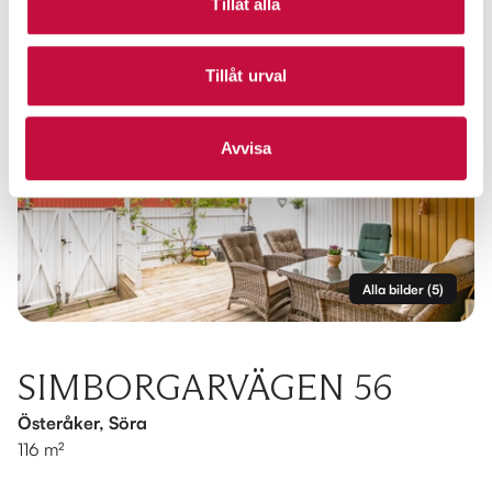
Tillåt alla
Tillåt urval
Avvisa
Alla bilder
(
5
)
SIMBORGARVÄGEN 56
Österåker, Söra
116 m²