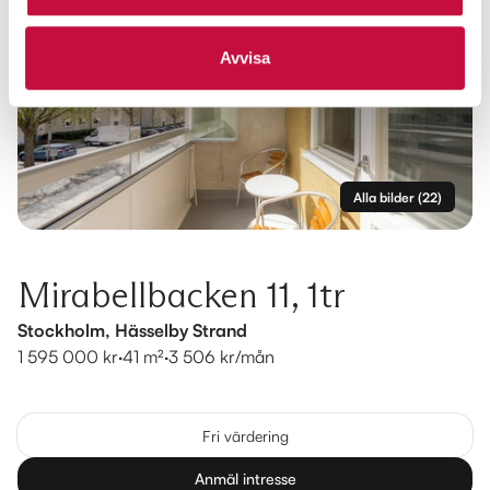
Avvisa
Alla bilder
(
22
)
Mirabellbacken 11, 1tr
Stockholm, Hässelby Strand
1 595 000 kr
·
41 m²
·
3 506 kr/mån
Fri värdering
Anmäl intresse