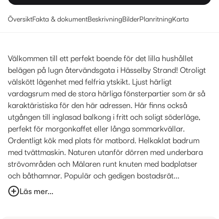
Översikt
Fakta & dokument
Beskrivning
Bilder
Planritning
Karta
Välkommen till ett perfekt boende för det lilla hushållet
belägen på lugn återvändsgata i Hässelby Strand! Otroligt
välskött lägenhet med felfria ytskikt. Ljust härligt
vardagsrum med de stora härliga fönsterpartier som är så
karaktäristiska för den här adressen. Här finns också
utgången till inglasad balkong i fritt och soligt söderläge,
perfekt för morgonkaffet eller långa sommarkvällar.
Ordentligt kök med plats för matbord. Helkaklat badrum
med tvättmaskin. Naturen utanför dörren med underbara
strövområden och Mälaren runt knuten med badplatser
och båthamnar. Populär och gedigen bostadsrät...
Läs mer...