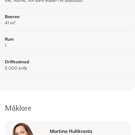
inkl. värme, V/A samt kabel-TVs basutbud
Boarea
41
m²
Rum
1
Driftkostnad
5 000 kr
/år
Mäklare
Martina Hultkrantz