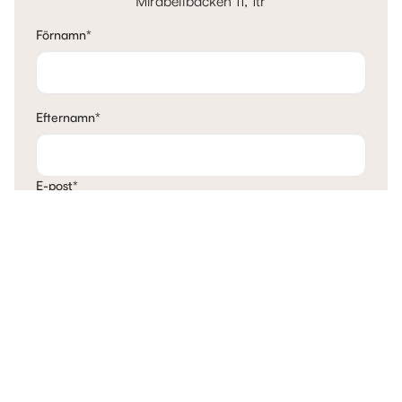
Mirabellbacken 11, 1tr
Förnamn
*
Efternamn
*
E-post
*
Telefon
*
Mina tankar